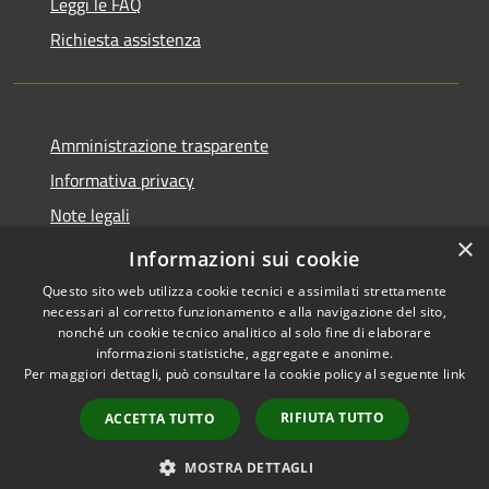
Leggi le FAQ
Richiesta assistenza
Amministrazione trasparente
Informativa privacy
Note legali
×
Dichiarazione di accessibilità
Informazioni sui cookie
Questo sito web utilizza cookie tecnici e assimilati strettamente
necessari al corretto funzionamento e alla navigazione del sito,
nonché un cookie tecnico analitico al solo fine di elaborare
informazioni statistiche, aggregate e anonime.
RSS
Copyright © 2026 • Comune di
Per maggiori dettagli, può consultare la cookie policy al seguente
link
Accessibilità
Anacapri • Powered by
Privacy
Municipium
Accesso
•
RIFIUTA TUTTO
ACCETTA TUTTO
Cookie
redazione
Mappa del sito
MOSTRA DETTAGLI