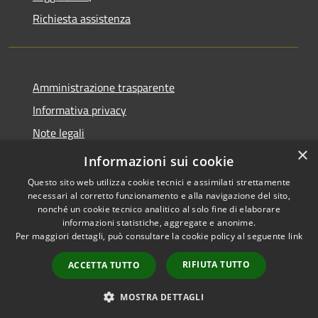
Richiesta assistenza
Amministrazione trasparente
Informativa privacy
Note legali
×
Dichiarazione di accessibilità
Informazioni sui cookie
Questo sito web utilizza cookie tecnici e assimilati strettamente
necessari al corretto funzionamento e alla navigazione del sito,
nonché un cookie tecnico analitico al solo fine di elaborare
informazioni statistiche, aggregate e anonime.
RSS
Copyright © 2026 • Comune di
Per maggiori dettagli, può consultare la cookie policy al seguente
link
Accessibilità
Anacapri • Powered by
Privacy
Municipium
Accesso
•
RIFIUTA TUTTO
ACCETTA TUTTO
Cookie
redazione
Mappa del sito
MOSTRA DETTAGLI