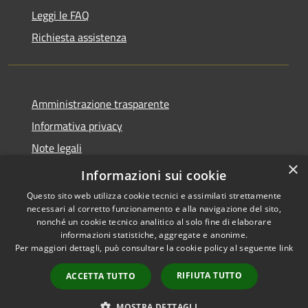
Leggi le FAQ
Richiesta assistenza
Amministrazione trasparente
Informativa privacy
Note legali
×
Dichiarazione di accessibilità
Informazioni sui cookie
Questo sito web utilizza cookie tecnici e assimilati strettamente
necessari al corretto funzionamento e alla navigazione del sito,
nonché un cookie tecnico analitico al solo fine di elaborare
informazioni statistiche, aggregate e anonime.
RSS
Copyright © 2026 • Comune di
Per maggiori dettagli, può consultare la cookie policy al seguente
link
Accessibilità
Anacapri • Powered by
Privacy
Municipium
Accesso
•
RIFIUTA TUTTO
ACCETTA TUTTO
Cookie
redazione
Mappa del sito
MOSTRA DETTAGLI