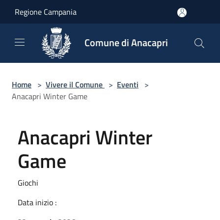
Salta al contenuto principale
Regione Campania
Comune di Anacapri
Home
>
Vivere il Comune
>
Eventi
>
Anacapri Winter Game
Anacapri Winter
Game
Giochi
Data inizio :