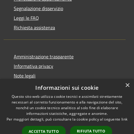
Segnalazione disservizio
Leggi le FAQ
Richiesta assistenza
Amministrazione trasparente
Informativa privacy
Note legali
×
Dichiarazione di accessibilità
Informazioni sui cookie
Questo sito web utilizza cookie tecnici e assimilati strettamente
necessari al corretto funzionamento e alla navigazione del sito,
nonché un cookie tecnico analitico al solo fine di elaborare
informazioni statistiche, aggregate e anonime.
RSS
Copyright © 2026 • Comune di
Per maggiori dettagli, può consultare la cookie policy al seguente
link
Accessibilità
Anacapri • Powered by
Privacy
Municipium
Accesso
•
RIFIUTA TUTTO
ACCETTA TUTTO