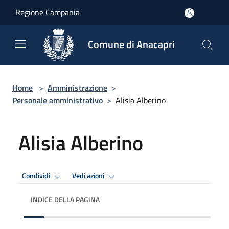
Salta al contenuto principale
Regione Campania
Comune di Anacapri
Home
>
Amministrazione
>
Personale amministrativo
>
Alisia Alberino
Alisia Alberino
Condividi
Vedi azioni
INDICE DELLA PAGINA