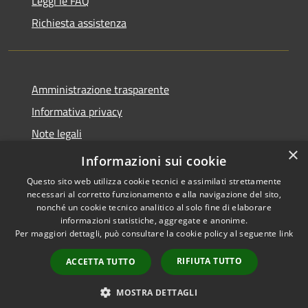
Leggi le FAQ
Richiesta assistenza
Amministrazione trasparente
Informativa privacy
Note legali
×
Dichiarazione di accessibilità
Informazioni sui cookie
Questo sito web utilizza cookie tecnici e assimilati strettamente
necessari al corretto funzionamento e alla navigazione del sito,
nonché un cookie tecnico analitico al solo fine di elaborare
informazioni statistiche, aggregate e anonime.
RSS
Copyright © 2026 • Comune di
Per maggiori dettagli, può consultare la cookie policy al seguente
link
Accessibilità
Anacapri • Powered by
Privacy
Municipium
Accesso
•
RIFIUTA TUTTO
ACCETTA TUTTO
Cookie
redazione
Mappa del sito
MOSTRA DETTAGLI