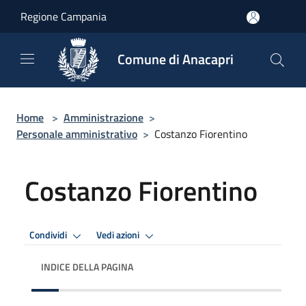
Salta al contenuto principale
Regione Campania
Comune di Anacapri
Home
>
Amministrazione
>
Personale amministrativo
>
Costanzo Fiorentino
Costanzo Fiorentino
Condividi
Vedi azioni
INDICE DELLA PAGINA