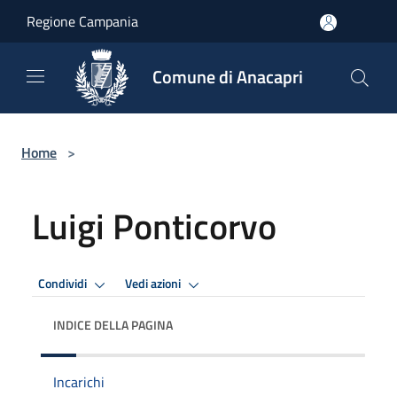
Salta al contenuto principale
Regione Campania
Comune di Anacapri
Home
>
Luigi Ponticorvo
Condividi
Vedi azioni
INDICE DELLA PAGINA
Incarichi