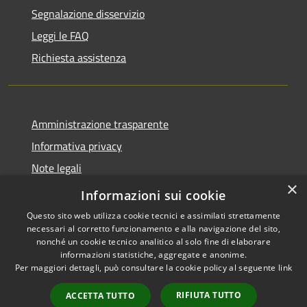
Segnalazione disservizio
Leggi le FAQ
Richiesta assistenza
Amministrazione trasparente
Informativa privacy
Note legali
×
Dichiarazione di accessibilità
Informazioni sui cookie
Questo sito web utilizza cookie tecnici e assimilati strettamente
necessari al corretto funzionamento e alla navigazione del sito,
nonché un cookie tecnico analitico al solo fine di elaborare
informazioni statistiche, aggregate e anonime.
RSS
Copyright © 2026 • Comune di
Per maggiori dettagli, può consultare la cookie policy al seguente
link
Accessibilità
Anacapri • Powered by
Privacy
Municipium
Accesso
•
RIFIUTA TUTTO
ACCETTA TUTTO