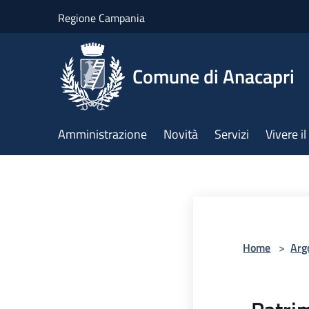
Salta al contenuto principale
Regione Campania
Comune di Anacapri
Amministrazione
Novità
Servizi
Vivere 
Home
>
Arg