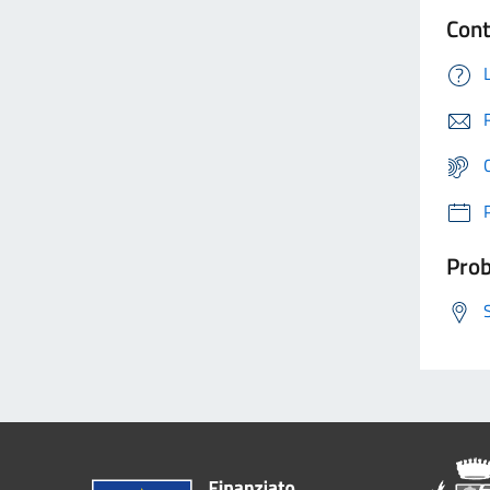
Cont
Prob