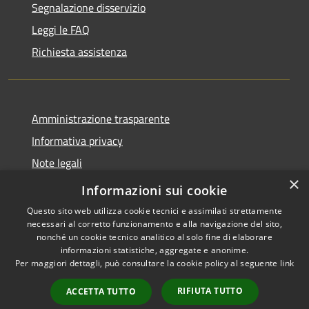
Segnalazione disservizio
Leggi le FAQ
Richiesta assistenza
Amministrazione trasparente
Informativa privacy
Note legali
×
Dichiarazione di accessibilità
Informazioni sui cookie
Questo sito web utilizza cookie tecnici e assimilati strettamente
necessari al corretto funzionamento e alla navigazione del sito,
nonché un cookie tecnico analitico al solo fine di elaborare
informazioni statistiche, aggregate e anonime.
RSS
Copyright © 2026 • Comune di
Per maggiori dettagli, può consultare la cookie policy al seguente
link
Accessibilità
Anacapri • Powered by
Privacy
Municipium
Accesso
•
RIFIUTA TUTTO
ACCETTA TUTTO
Cookie
redazione