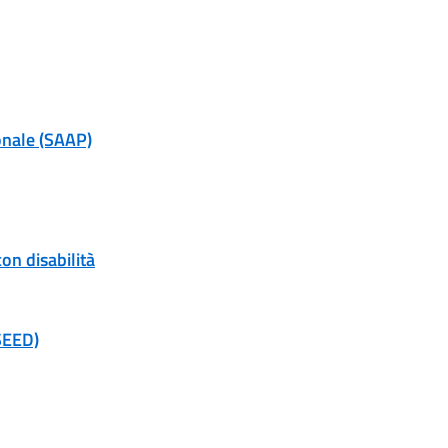
onale (SAAP)
on disabilità
(SEED)