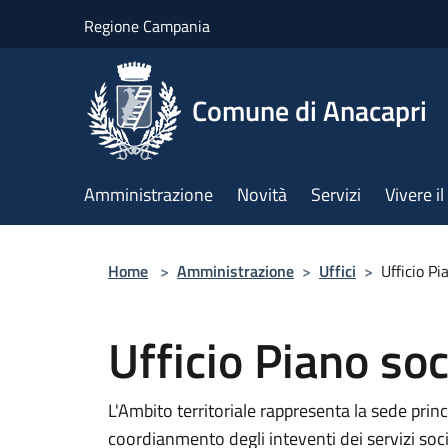
Salta al contenuto principale
Regione Campania
Comune di Anacapri
Amministrazione
Novità
Servizi
Vivere 
Home
>
Amministrazione
>
Uffici
>
Ufficio Pi
Ufficio Piano soc
L'Ambito territoriale rappresenta la sede pri
coordianmento degli inteventi dei servizi socia