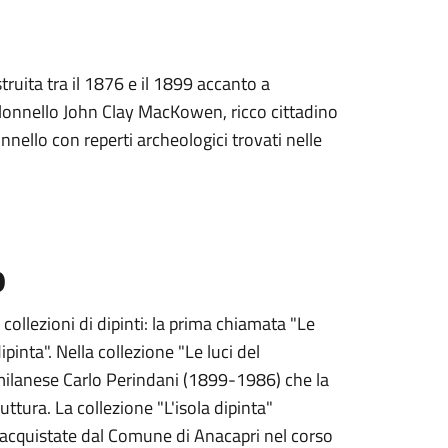
struita tra il 1876 e il 1899 accanto a
colonnello John Clay MacKowen, ricco cittadino
nnello con reperti archeologici trovati nelle
o
ollezioni di dipinti: la prima chiamata "Le
pinta". Nella collezione "Le luci del
 milanese Carlo Perindani (1899-1986) che la
ttura. La collezione "L'isola dipinta"
ani, acquistate dal Comune di Anacapri nel corso