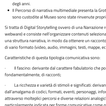
degli anni.
Il Percorso di narrativa multimediale presenta la Grot
sono custodite al Museo sono state rinvenute proprio 
Si tratta di Digital Storytelling ovvero di una Narrazione 
webware) e consiste nell’organizzare contenuti seleziona
una struttura narrativa, in modo da ottenere un racconto 
di vario formato (video, audio, immagini, testi, mappe, ecc
Caratteristiche di questa tipologia comunicativa sono:
·
Il fascino: derivante dal carattere fabulatorio che po
fondamentalmente, di racconti;
·
La ricchezza e varietà di stimoli e significati: deriva
dall’amalgama di codici, formati, eventi, personaggi, info
attraverso molteplici percorsi e diverse relazioni analogic
particolarmente indicata per forme comunicative come quel