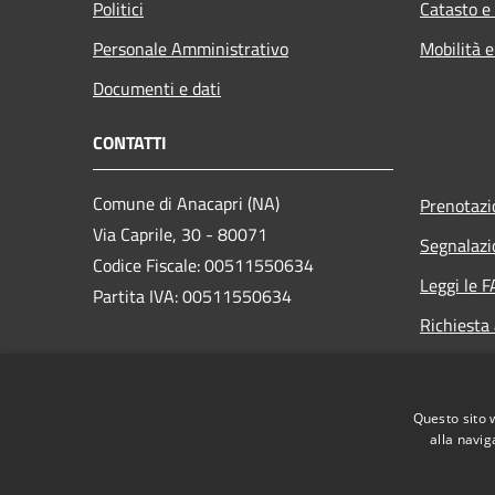
Politici
Catasto e
Personale Amministrativo
Mobilità e
Documenti e dati
CONTATTI
Comune di Anacapri (NA)
Prenotaz
Via Caprile, 30 - 80071
Segnalazi
Codice Fiscale: 00511550634
Leggi le 
Partita IVA: 00511550634
Richiesta
PEC:
protocollo.comunedianacapri@pec.it
Questo sito 
Centralino Unico: +39 081 8387111
alla navig