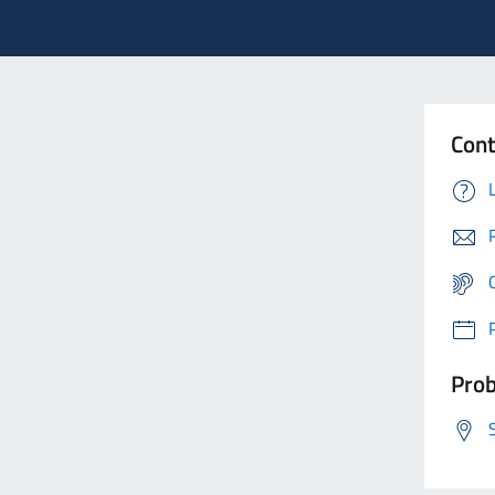
Cont
Prob