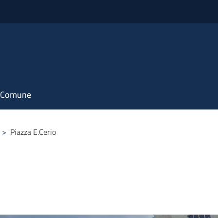
il Comune
>
Piazza E.Cerio