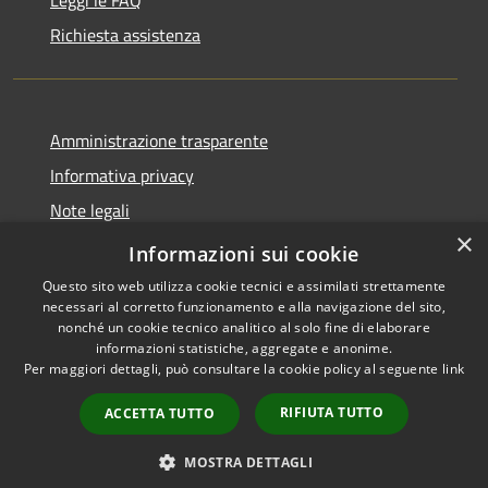
Richiesta assistenza
Amministrazione trasparente
Informativa privacy
Note legali
×
Dichiarazione di accessibilità
Informazioni sui cookie
Questo sito web utilizza cookie tecnici e assimilati strettamente
necessari al corretto funzionamento e alla navigazione del sito,
nonché un cookie tecnico analitico al solo fine di elaborare
informazioni statistiche, aggregate e anonime.
RSS
Copyright © 2026 • Comune di
Per maggiori dettagli, può consultare la cookie policy al seguente
link
Accessibilità
Anacapri • Powered by
Privacy
Municipium
Accesso
•
RIFIUTA TUTTO
ACCETTA TUTTO
Cookie
redazione
Mappa del sito
MOSTRA DETTAGLI