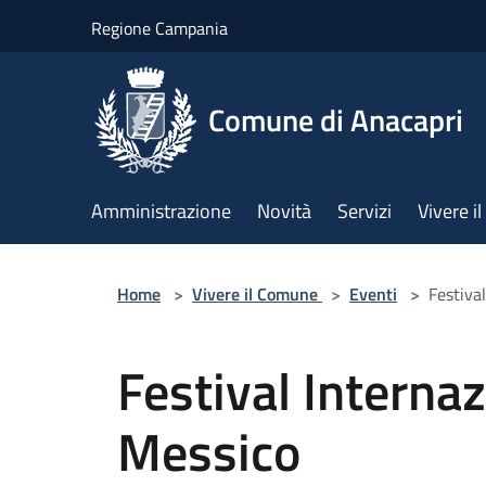
Salta al contenuto principale
Regione Campania
Comune di Anacapri
Amministrazione
Novità
Servizi
Vivere 
Home
>
Vivere il Comune
>
Eventi
>
Festiva
Festival Internaz
Messico