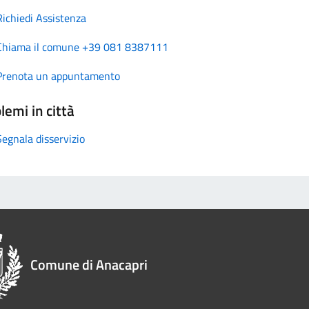
Richiedi Assistenza
Chiama il comune +39 081 8387111
Prenota un appuntamento
lemi in città
Segnala disservizio
Comune di Anacapri