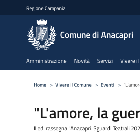
Salta al contenuto principale
Regione Campania
Comune di Anacapri
Amministrazione
Novità
Servizi
Vivere 
Home
>
Vivere il Comune
>
Eventi
>
"L'amore
"L'amore, la guer
II ed. rassegna "Anacapri. Sguardi Teatrali 20