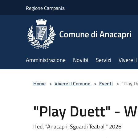
Salta al contenuto principale
Regione Campania
Comune di Anacapri
Amministrazione
Novità
Servizi
Vivere 
Home
>
Vivere il Comune
>
Eventi
>
"Play D
"Play Duett" - W
II ed. "Anacapri. Sguardi Teatrali" 2026