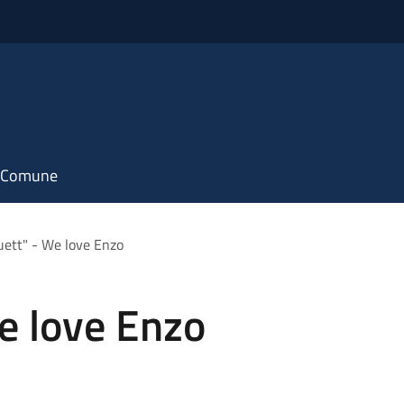
il Comune
uett" - We love Enzo
e love Enzo