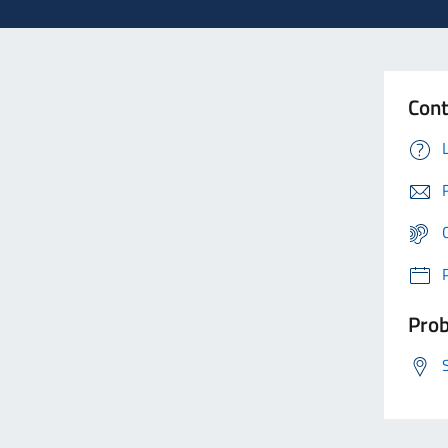
Cont
Prob