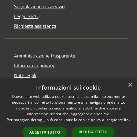
Segnalazione disservizio
Leggi le FAQ
Richiesta assistenza
Amministrazione trasparente
Informativa privacy
Note legali
×
Dichiarazione di accessibilità
Informazioni sui cookie
Questo sito web utilizza cookie tecnici e assimilati strettamente
necessari al corretto funzionamento e alla navigazione del sito,
nonché un cookie tecnico analitico al solo fine di elaborare
informazioni statistiche, aggregate e anonime.
RSS
Copyright © 2026 • Comune di
Per maggiori dettagli, può consultare la cookie policy al seguente
link
Accessibilità
Anacapri • Powered by
Privacy
Municipium
Accesso
•
RIFIUTA TUTTO
ACCETTA TUTTO