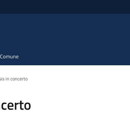
il Comune
is in concerto
ncerto