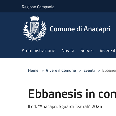
Salta al contenuto principale
Regione Campania
Comune di Anacapri
Amministrazione
Novità
Servizi
Vivere 
Home
>
Vivere il Comune
>
Eventi
>
Ebbanes
Ebbanesis in co
II ed. "Anacapri. Sguardi Teatrali" 2026