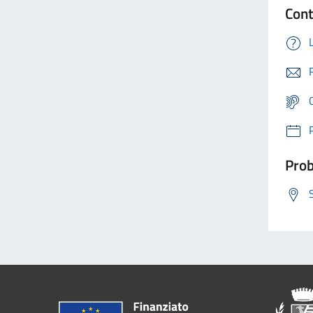
Cont
Prob