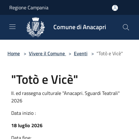
Salta al contenuto principale
Regione Campania
Comune di Anacapri
Home
>
Vivere il Comune
>
Eventi
>
"Totò e Vicè"
"Totò e Vicè"
II. ed rassegna culturale "Anacapri. Sguardi Teatrali"
2026
Data inizio :
18 luglio 2026
Data fine: