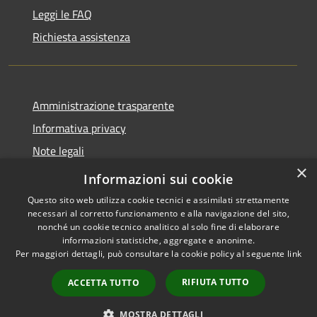
Leggi le FAQ
Richiesta assistenza
Amministrazione trasparente
Informativa privacy
Note legali
×
Dichiarazione di accessibilità
Informazioni sui cookie
Questo sito web utilizza cookie tecnici e assimilati strettamente
necessari al corretto funzionamento e alla navigazione del sito,
nonché un cookie tecnico analitico al solo fine di elaborare
informazioni statistiche, aggregate e anonime.
RSS
Copyright © 2026 • Comune di
Per maggiori dettagli, può consultare la cookie policy al seguente
link
Accessibilità
Anacapri • Powered by
Privacy
Municipium
Accesso
•
RIFIUTA TUTTO
ACCETTA TUTTO
Cookie
redazione
Mappa del sito
MOSTRA DETTAGLI